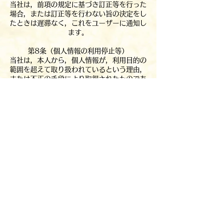
当社は，前項の規定に基づき訂正等を行った
場合，または訂正等を行わない旨の決定をし
たときは遅滞なく，これをユーザーに通知し
ます。
第8条（個人情報の利用停止等）
当社は，本人から，個人情報が，利用目的の
範囲を超えて取り扱われているという理由，
または不正の手段により取得されたものであ
るという理由により，その利用の停止または
消去（以下，「利用停止等」といいます。）
を求められた場合には，遅滞なく必要な調査
を行います。
前項の調査結果に基づき，その請求に応じる
必要があると判断した場合には，遅滞なく，
当該個人情報の利用停止等を行います。
当社は，前項の規定に基づき利用停止等を行
った場合，または利用停止等を行わない旨の
決定をしたときは，遅滞なく，これをユーザ
ーに通知します。
前2項にかかわらず，利用停止等に多額の費
用を有する場合その他利用停止等を行うこと
が困難な場合であって，ユーザーの権利利益
を保護するために必要なこれに代わるべき措