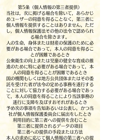
第5条（個人情報の第三者提供）
当社は，次に掲げる場合を除いて，あらかじ
めユーザーの同意を得ることなく，第三者に
個人情報を提供することはありません。ただ
し，個人情報保護法その他の法令で認められ
る場合を除きます。
人の生命，身体または財産の保護のために必
要がある場合であって，本人の同意を得るこ
とが困難であるとき
公衆衛生の向上または児童の健全な育成の推
進のために特に必要がある場合であって，本
人の同意を得ることが困難であるとき
国の機関もしくは地方公共団体またはその委
託を受けた者が法令の定める事務を遂行する
ことに対して協力する必要がある場合であっ
て，本人の同意を得ることにより当該事務の
遂行に支障を及ぼすおそれがあるとき
予め次の事項を告知あるいは公表し，かつ当
社が個人情報保護委員会に届出をしたとき
利用目的に第三者への提供を含むこと
第三者に提供されるデータの項目
第三者への提供の手段または方法
本人の求めに応じて個人情報の第三者への提