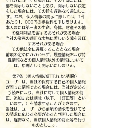
ずれかに該当する場合は，その全部または一
部を開示しないこともあり，開示しない決定
をした場合には，その旨を遅滞なく通知しま
す。なお，個人情報の開示に際しては，1件
あたり1，000円の手数料を申し受けます。
本人または第三者の生命，身体，財産その他
の権利利益を害するおそれがある場合
当社の業務の適正な実施に著しい支障を及ぼ
すおそれがある場合
その他法令に違反することとなる場合
前項の定めにかかわらず，履歴情報および特
性情報などの個人情報以外の情報について
は，原則として開示いたしません。
第7条（個人情報の訂正および削除）
ユーザーは，当社の保有する自己の個人情報
が誤った情報である場合には，当社が定める
手続きにより，当社に対して個人情報の訂
正，追加または削除（以下，「訂正等」とい
います。）を請求することができます。
当社は，ユーザーから前項の請求を受けてそ
の請求に応じる必要があると判断した場合に
は，遅滞なく，当該個人情報の訂正等を行う
ものとします。