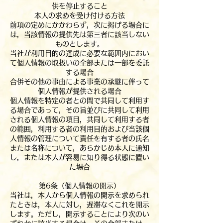
供を停止すること
本人の求めを受け付ける方法
前項の定めにかかわらず，次に掲げる場合に
は，当該情報の提供先は第三者に該当しない
ものとします。
当社が利用目的の達成に必要な範囲内におい
て個人情報の取扱いの全部または一部を委託
する場合
合併その他の事由による事業の承継に伴って
個人情報が提供される場合
個人情報を特定の者との間で共同して利用す
る場合であって，その旨並びに共同して利用
される個人情報の項目，共同して利用する者
の範囲，利用する者の利用目的および当該個
人情報の管理について責任を有する者の氏名
または名称について，あらかじめ本人に通知
し，または本人が容易に知り得る状態に置い
た場合
第6条（個人情報の開示）
当社は，本人から個人情報の開示を求められ
たときは，本人に対し，遅滞なくこれを開示
します。ただし，開示することにより次のい