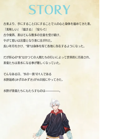
古来より、手にすること口にすることで人の心と身体を温めてきた茶。
「美味しい」「温まる」「安らぐ」
古今東西、茶はそんな数多の言葉を受け続け、
やがて想いは言霊となり茶に注がれた。
長い年月をかけ、"茶"は身体を得て各地に存在するようになった。
だが肝心の"水”はかつての人間たちの行いによって世界的に汚染され、
茶葉たちは茶水になる事が難しくなっていた。
そんなある日、
”
水の一族”の1人である
水野瑞希(みずのみずき)が火の国にやってきた。
水野が茶葉たちにもたらすものは—————。