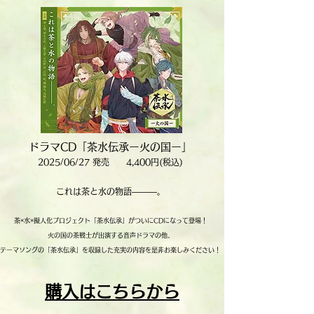
ドラマCD「茶水伝承ー火の国ー」
2025/06/27 発売 4,400円(税込)
これは茶と水の物語―――。
茶×水×擬人化プロジェクト「茶水伝承」がついにCDになって登場！
火の国の茶戦士が出演する音声ドラマの他、
テーマソングの「茶水伝承」を収録した充実の内容を是非お楽しみください！
購入はこちらから