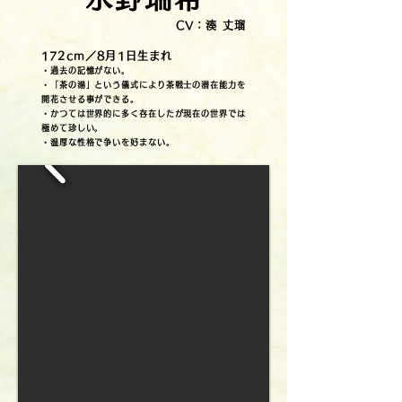
CV：湊 丈瑠
172cm／8月1日生まれ
・過去の記憶がない。
・「茶の湯」という儀式により茶戦士の潜在能力を
開花させる事ができる。
・かつては世界的に多く存在したが現在の世界では
極めて珍しい。
・温厚な性格で争いを好まない。