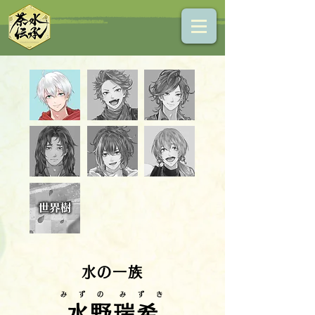
水の一族
​み ず の み ず き
水野瑞希